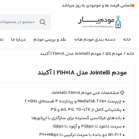
تمامی قیمت ها و موجودی به روز میباشد.
خانه
دسته بندی مودم ها
نقد و بررسی مودم
درباره ما
تم
خانه
/
مودم 5G
/ مودم Jointelli مدل 21H01A | آکبند
مودم Jointelli مدل 21H01A | آکبند
مشخصات فنی مودم Jointelli 21H01A:
• چیپست MediaTek T750 و پردازنده 4 هسته‌ای 2.0GHz
• پشتیبانی کامل از 5G, 4G, TD‑LTE و 3G
• باندهای فرکانسی گسترده برای سازگاری با اپراتورها
• سرعت دانلود تا 4Gbps و آپلود تا 1Gbps
• Wi‑Fi 6 دو بانده با سرعت ترکیبی تا 3600Mbps