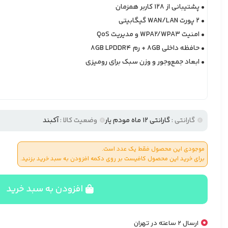
• پشتیبانی از 128 کاربر همزمان
• 2 پورت WAN/LAN گیگابیتی
• امنیت WPA2/WPA3 و مدیریت QoS
• حافظه داخلی 8GB + رم 8GB LPDDR4
• ابعاد جمع‌وجور و وزن سبک برای رومیزی
گارانتی :
گارانتی 12 ماه مودم یار
وضعیت کالا :
آکبند
موجودی این محصول فقط یک عدد است.
برای خرید این محصول کافیست بر روی دکمه افزودن به سبد خرید بزنید.
افزودن به سبد خرید
ارسال 2 ساعته در تهران