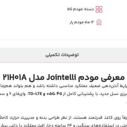
دسته :
مودم 5G
12 ماه مودم یار
توضیحات تکمیلی
معرفی مودم Jointelli مدل 21H01A
ط آنتن‌دهی ضعیف عملکرد مناسبی داشته باشد و هم بتواند هم‌زمان د
میزی نسل جدید، با پشتیبانی کامل از
5G، 4G+ و TD-LTE
، وای‌
ن و ۲۴ ساعته دچار افت عملکرد یا داغی بیش از حد نشود.