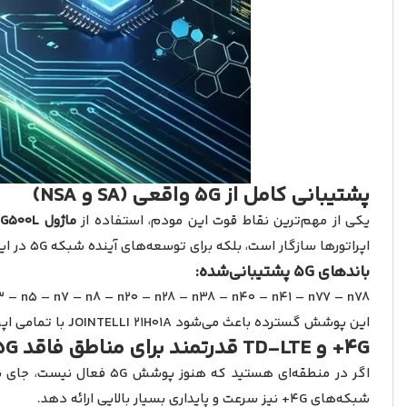
پشتیبانی کامل از 5G واقعی (SA و NSA)
یکی از مهم‌ترین نقاط قوت این مودم، استفاده از
ماژول 5G Quectel RG500L
اپراتورها سازگار است، بلکه برای توسعه‌های آینده شبکه 5G در ایران نیز کاملاً آماده خواهد بود.
باندهای 5G پشتیبانی‌شده:
3 – n5 – n7 – n8 – n20 – n28 – n38 – n40 – n41 – n77 – n78
این پوشش گسترده باعث می‌شود JOINTELLI 21H01A با تمامی اپراتورهای فعال در ایران سازگاری بالایی داشته باشد و در مناطق مختلف بهترین دکل ممکن را انتخاب کند.
4G+ و TD-LTE قدرتمند برای مناطق فاقد 5G
اگر در منطقه‌ای هستید که هنوز پوشش 5G فعال نیست، جای نگرانی وجود ندارد. این مودم از
شبکه‌های 4G+ نیز سرعت و پایداری بسیار بالایی ارائه دهد.