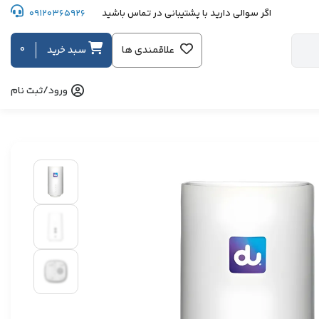
اگر سوالی دارید با پشتیبانی در تماس باشید
09120365926
0
علاقمندی ها
سبد خرید
ورود/ثبت نام