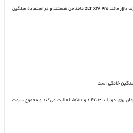
ZLT X28 Pro
فاقد فن هستند و در استفاده سنگین
 سنگین خانگی
است.
مجهز است؛ یعنی سرعت بالاتر، تأخیر کمتر و مدیریت هوشمند کاربران. این مودم به‌صورت هم‌زمان روی دو باند 2.4GHz و 5GHz فعالیت می‌کند و مجموع سرعت