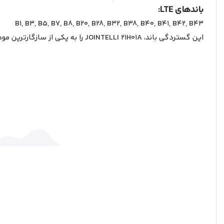
باندهای LTE:
B1, B3, B5, B7, B8, B20, B28, B32, B38, B40, B41, B42, B43
این گستردگی باند، JOINTELLI 21H01A را به یکی از سازگارترین مودم‌های بازار ایران تبدیل کرده است.