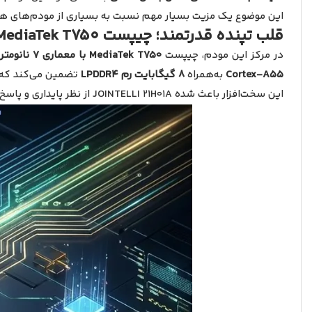
این موضوع یک مزیت بسیار مهم نسبت به بسیاری از مودم‌های هم‌رده مانند X28 Pro محسوب می‌شود که در استفاده طولانی‌مدت به‌شدت داغ می‌شوند و پا
قلب تپنده قدرتمند؛ چیپست MediaTek T750
در مرکز این مودم، چیپست
MediaTek T750 با معماری 7 نانومتری
Cortex-A55
به‌همراه
۸ گیگابایت رم LPDDR4
تضمین می‌کند که مودم حتی با اتصال 
این سخت‌افزار باعث شده JOINTELLI 21H01A از نظر پایداری و پاسخ‌دهی، یک سروگردن بالاتر از مودم‌های اقتصادی بازار قرار بگیرد.