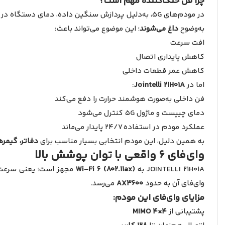
چرا فن خنک‌کننده مهم است؟
در مودم‌های 5G، به‌دلیل پردازش سنگین داده، دمای دستگاه در استفاده‌های طولانی‌مدت افزایش پیدا می‌کند. بسیاری از مودم‌های معروف بازار مانند
به‌وضوح
داغ می‌شوند
؛ این موضوع می‌تواند باعث:
افت سرعت
کاهش پایداری اتصال
کاهش عمر قطعات داخلی
اما در
Jointelli 21H01A
:
فن داخلی به‌صورت هوشمند حرارت را دفع می‌کند
دمای چیپست و ماژول 5G کنترل می‌شود
عملکرد مودم در استفاده 24/7 پایدار می‌ماند
به همین دلیل، این مودم انتخابی بسیار مناسب برای
دفاتر، گیمر
وای‌فای 6 واقعی با توان پوشش بالا
JOINTELLI 21H01A به
Wi-Fi 6 (802.11ax)
وای‌فای آن به حدود
AX3600
می‌رسد.
مزایای وای‌فای این مودم:
پشتیبانی از
MIMO 4×4