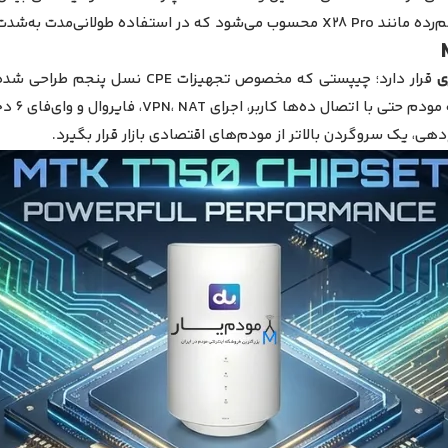
یداری شبکه کاهش می‌یابد.
قرار دارد؛ چیپستی که مخصوص تجهیزات CPE نسل پنجم طراحی شده و توان پردازشی بسیار بالایی دارد. پردازنده چهار هسته‌ای
ده‌ها کاربر، اجرای VPN، NAT، فایروال و وای‌فای 6 دچار کندی یا لگ نشود.