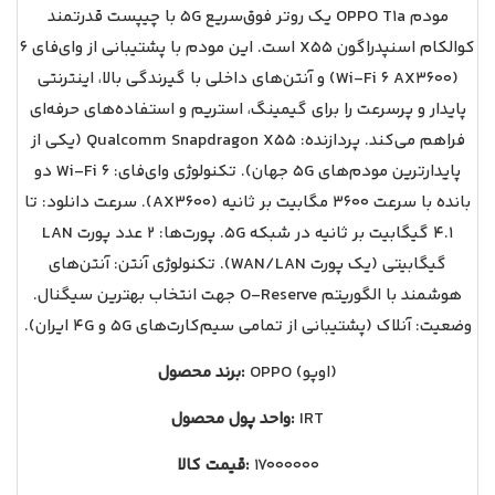
مودم OPPO T1a یک روتر فوق‌سریع 5G با چیپست قدرتمند
کوالکام اسنپدراگون X55 است. این مودم با پشتیبانی از وای‌فای ۶
(Wi-Fi 6 AX3600) و آنتن‌های داخلی با گیرندگی بالا، اینترنتی
پایدار و پرسرعت را برای گیمینگ، استریم و استفاده‌های حرفه‌ای
فراهم می‌کند. پردازنده: Qualcomm Snapdragon X55 (یکی از
پایدارترین مودم‌های 5G جهان). تکنولوژی وای‌فای: Wi-Fi 6 دو
بانده با سرعت ۳۶۰۰ مگابیت بر ثانیه (AX3600). سرعت دانلود: تا
۴.۱ گیگابیت بر ثانیه در شبکه 5G. پورت‌ها: ۲ عدد پورت LAN
گیگابیتی (یک پورت WAN/LAN). تکنولوژی آنتن: آنتن‌های
هوشمند با الگوریتم O-Reserve جهت انتخاب بهترین سیگنال.
وضعیت: آنلاک (پشتیبانی از تمامی سیم‌کارت‌های 5G و 4G ایران).
OPPO (اوپو)
برند محصول:
IRT
واحد پول محصول:
17000000
قیمت کالا: