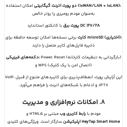
دو پورت اترنت گیگابیتی (1×WAN/LAN + 1×LAN):
امکان استفاده
به‌عنوان مودم رومیزی یا روتر خالص
پورت برق DC 12V/2A
با کانکتور استاندارد
کارت microSD (اختیاری):
برخی نسخه‌ها امکان توسعه حافظه برای
ذخیره فایل‌های کاربر متصل را دارند
Power، Reset (بازگردانی به تنظیمات کارخانه)
دکمه‌های فیزیکی:
و WPS (اتصال امن با یک کلیک)
این آرایش پورت، انعطاف‌پذیری برای کاربردهای متنوع از قبیل VoIP،
IPTV، و ادغام با شبکه‌های اترنت را فراهم می‌آورد.
8. امکانات نرم‌افزاری و مدیریت
مودم با
رابط کاربری وب
مبتنی بر HTML5 و
اپلیکیشن HeyTap Smart Home
سازگار است. ویژگی‌های کلیدی