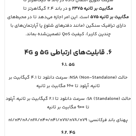
سرعت تئوری انتقال داده در باند 5 گیگاهرتز تا
۲۳۷۵ مگابیت بر ثانیه
و در باند 2.4 گیگاهرتز تا
۵۷۵ مگابیت بر ثانیه
است. این امر اجازه می‌دهد تا در محیط‌های
دارای ترافیک سنگین (مانند دفترهای شلوغ یا آپارتمان‌های با
چندین کاربر)، کیفیت QoS تضمین‌شده بماند.
6. قابلیت‌های ارتباطی 5G و 4G
6.1. 5G
حالت NSA (Non‑Standalone): سرعت دانلود تا ۴.۱ گیگابیت بر
ثانیه، آپلود تا ۶۶۰ مگابیت بر ثانیه
حالت SA (Standalone): سرعت دانلود تا ۲.۱ گیگابیت بر ثانیه، آپلود
تا ۹۰۰ مگابیت بر ثانیه
پهنای باند فرکانسی: n1/n3/n8/n28/n40/n41/n77/n78/n79
6.2. 4G