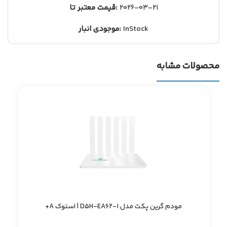
2026-03-21
قیمت معتبر تا:
InStock
موجودی انبار:
محصولات مشابه
مودم گرین پکت مدل D5H-EA62-1 | استوک A+