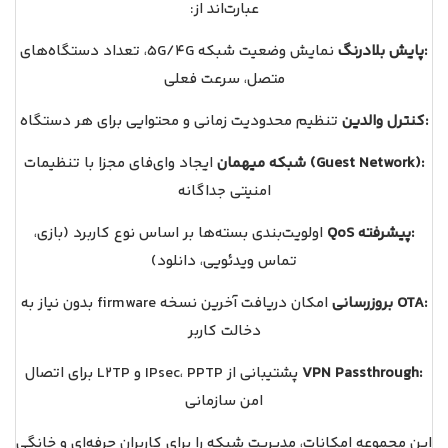
عبارت‌اند از:
پایش بلادرنگ:
نمایش وضعیت شبکه 5G/4G، تعداد دستگاه‌های
متصل، سرعت فعلی
کنترل والدین:
تنظیم محدودیت زمانی و محتوایی برای هر دستگاه
شبکه میهمان (Guest Network):
ایجاد وای‌فای مجزا با تنظیمات
امنیتی جداگانه
QoS پیشرفته:
اولویت‌بندی بسته‌ها بر اساس نوع کاربرد (بازی،
تماس ویدئویی، دانلود)
بروز‌رسانی OTA:
امکان دریافت آخرین نسخه firmware بدون نیاز به
دخالت کاربر
VPN Passthrough:
پشتیبانی از IPsec، PPTP و L2TP برای اتصال
امن سازمانی
این مجموعه امکانات، مدیریت شبکه را برای کاربران حرفه‌ای و خانگی