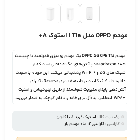
مودم OPPO مدل T1a | استوک A+
مودم
OPPO 5G CPE T1a
یک مودم رومیزی قدرتمند با چیپست
Snapdragon X55 و آنتن‌های ۸گانه داخلی است که از
شبکه‌های 5G و Wi-Fi 6 پشتیبانی می‌کند. این مودم با سرعت
دانلود تا ۴.۱ گیگابیت بر ثانیه، فناوری O-Reserve برای
آنتن‌دهی پایدار، مدیریت هوشمند از طریق اپلیکیشن و امنیت
WPA3، انتخابی ایده‌آل برای خانه و دفاتر کوچک به شمار می‌رود.
وضعیت کالا :
استوک گرید A با کارتن
گارانتی :
گارانتی 12 ماه مودم یار