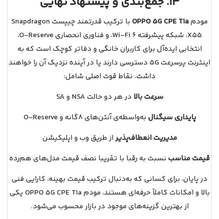
13. جمع‌بندی و پیشنهاد نهایی
مودم
OPPO 5G CPE T1a
با ترکیب قدرتمند چیپست Snapdragon
X55، شبکه پیشرفته Wi‑Fi 6، و فناوری انحصاری O‑Reserve،
انتخابی ایده‌آل برای کاربران خانگی و دفاتر کوچک است که به
اینترنت پرسرعت 5G دسترسی دارند یا در آینده نزدیک آن را خواهند
داشت. نقاط قوت اصلی شامل:
سرعت بالا
در هر دو حالت NSA و SA
پایداری سیگنال
به‌واسطه‌ی آنتن‌های ۸گانه و O‑Reserve
مدیریت انعطاف‌پذیر
از طریق وب و اپلیکیشن
قیمت مناسب
نسبت به رقبا با تقریبا نصف قیمت مدل‌های هم‌رده
در پایان، برای کسانی که به‌دنبال ترکیب قیمت بهینه، کارایی فنی
بالا و امکانات کاملاً حرفه‌ای هستند، مودم OPPO 5G CPE T1a یکی
از بهترین گزینه‌های موجود در بازار محسوب می‌شود.