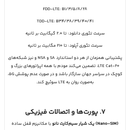
FDD‑LTE: B1/3/5/8/28
TDD‑LTE: B34/38/39/40/41
سرعت تئوری دانلود: تا ۲.۰ گیگابیت بر ثانیه
سرعت تئوری آپلود: تا ۲۱۰ مگابیت بر ثانیه
پشتیبانی همزمان از هر دو استاندارد SA و NSA و نیز شبکه‌های
LTE Cat‑20، تضمین می‌کند مودم با همه اپراتورهای بزرگ و
کوچک در سراسر جهان سازگار باشد و در صورت عدم پوشش 5G،
به‌صورت روان به LTE سوئیچ کند.
7. پورت‌ها و اتصالات فیزیکی
یک شیار سیم‌کارت نانو (Nano‑SIM)
با مکانیزم قفل ساده