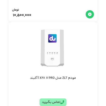
تومان
10,500,000
مودم ZLT مدل X28 V PRO | آکبند
تماس بگیرید