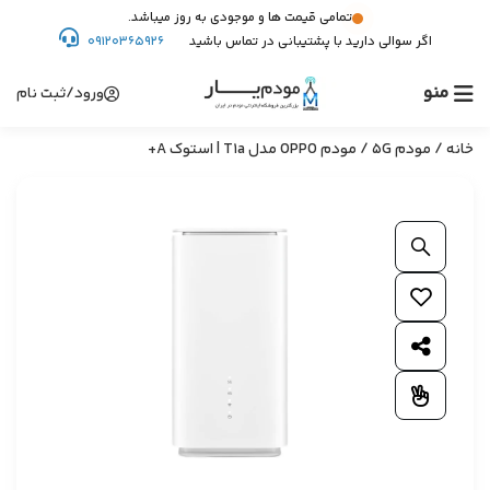
تمامی قیمت ها و موجودی به روز میباشد.
اگر سوالی دارید با پشتیبانی در تماس باشید
09120365926
منو
ورود/ثبت نام
خانه
/
مودم 5G
/ مودم OPPO مدل T1a | استوک A+
بزرگنمایی محصول
افزودن به علاقمندی ها
اشتراک گذاری محصول
افزودن به مقایسه