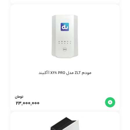
مودم ZLT مدل X28 PRO | آکبند
تومان
23,000,000