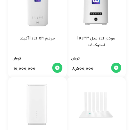
مودم ZLT مدل KJ33 |
مودم ZLT X21 | آکبند
استوک A+
تومان
تومان
10,000,000
8,500,000