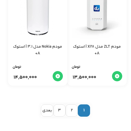
مودم ZLT مدل X28 | استوک
مودم Nokia مدل 3.1 | استوک
A+
A+
تومان
تومان
14,500,000
13,500,000
1
2
3
بعدی