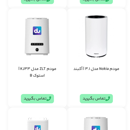
مودم Nokia مدل 3.1 | آکبند
مودم ZLT مدل KJ33 |
استوک B
تماس بگیرید
تماس بگیرید