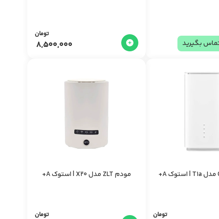
تومان
ماس بگیرید
8,500,000
مودم ZLT مدل X20 | استوک A+
تومان
تومان