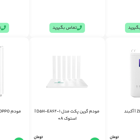
گیرید
تماس بگیرید
ت
مودم گرین پکت مدل D5H-EA62-1 |
مودم OPPO مدل T1a | استوک A+
استوک A+
تومان
تومان