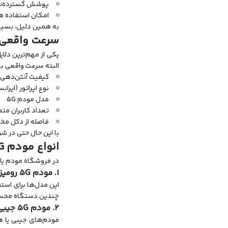
پوشش گسترده‌تر
امکان استفاده هم
به همین دلیل، بسیاری ا
سرعت واقعی مودم‌ه
البته سرعت واقعی بس
کیفیت آنتن‌دهی
نوع اپراتور (ایران
مدل مودم 5G
تعداد کاربران مت
فاصله از دکل مخا
با این حال حتی در شرایط معمولی نیز
انواع مودم 5G موجود در بازار
در فروشگاه مودم یار، انواع مختلفی از م
1. مودم 5G رومیزی (Home Router 5G)
چندین دستگاه محس
2. مودم 5G جیبی (Portable 5G Router)
مودم‌های جیبی یا هم