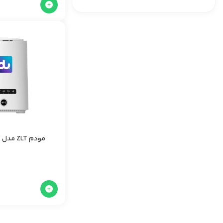
مودم ZLT مدل KJ33 | آکبند