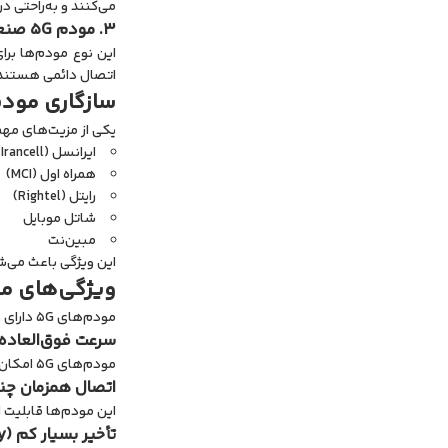
می‌کنند و به‌راحتی در
3. مودم 5G صنعتی
اتصال دائمی هستند
سازگاری مودم 5G با اپرات
یکی از مزیت‌های مهم مودم‌های 5G عرضه‌شده در مودم یار، سازگاری کامل با سیم‌کارت اپراتورهای مخ
ایرانسل (Irancell)
همراه اول (MCI)
رایتل (Rightel)
شاتل موبایل
مبین‌نت
این ویژگی باعث می‌شو
ویژگی‌های مه
مودم‌های 5G دارای ویژگی‌های پیشرفته‌ای هستند که آن‌ها را از مودم‌های معمولی متمایز می‌کند. برخی از مهم‌ترین ویژگی‌ها عبارت‌اند از:
سرعت فوق‌العاده ب
مودم‌های 5G امکان دسترسی به سرعت‌های چند گیگابیتی را فراهم می‌کنند که برای دانلود فایل‌های حجیم، استریم 4K و بازی‌های آنلاین ایده‌آل است.
اتصال همزمان چن
این مودم‌ها قابلیت 
تأخیر بسیار کم (Low Latency)