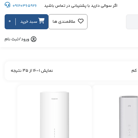
اگر سوالی دارید با پشتیبانی در تماس باشید
09120365926
0
علاقمندی ها
سبد خرید
ورود/ثبت نام
Sorted
 کم
نمایش 1–16 از 35 نتیجه
by
price:
low
to
high