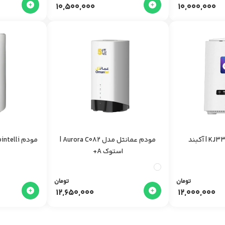
10,500,000
10,000,000
مودم عمانتل مدل Aurora C082 |
استوک A+
تومان
تومان
12,650,000
12,000,000