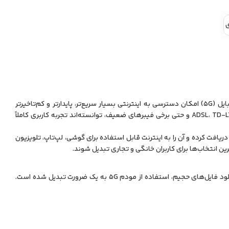
مودم‌های 5G نسل جدید تجهیزات ارتباطی هستند که با استفاده از فناوری شبکه نسل پنجم موبایل (5G) امکان دسترسی به اینترنتی بسیار سریع‌تر، پایدارتر و کم‌تاخیرتر
نسبت به نسل‌های قبلی را فراهم می‌کنند. این مودم‌ها به‌عنوان جایگزین قدرتمند اینترنت‌های ADSL، TD-LTE و حتی برخی فیبرهای ضعیف، توانسته‌اند تجربه کاربری کاملاً
قع مودم 5G دستگاهی است که با استفاده از سیم‌کارت اپراتورهای تلفن همراه، سیگنال 5G را دریافت کرده و آن را به اینترنت قابل استفاده برای گوشی، لپ‌تاپ، تلویزیون
با رشد نیاز کاربران به اینترنت پرسرعت برای استریم ویدئو، بازی‌های آنلاین، تماس‌های تصویری و دانلود فایل‌های حجیم، استفاده از مودم 5G به یک ضرورت تبدیل شده است.