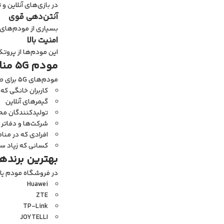
در بازی‌های آنلاین و تماس‌های 
آنتن‌دهی قوی
بسیاری از مودم‌های 5G دارای آنتن‌های داخلی یا خارجی قدرتمند هستند که باعث بهبود کیفیت سیگنال می‌ش
امنیت بالا
این مودم‌ها از پروت
مودم 5G مناسب چه کسانی است؟
مودم‌های 5G برای طیف گسترده‌ای از کاربران مناسب هستند:
کاربران خانگی که
گیمرهای آنلاین
تولیدکنندگان محت
شرکت‌ها و دفاتر 
افرادی که در منا
کسانی که زیاد سف
بهترین برندها
در فروشگاه مودم یار، بهترین برندهای جهانی
Huawei
ZTE
TP-Link
JOYTELLI