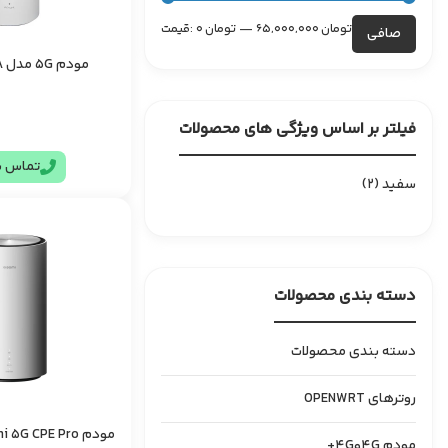
حداقل
حداكثر
65,000,000 تومان
—
0 تومان
قيمت:
صافی
قیمت
قيمت
مودم 5G مدل ZTE MC801A
فیلتر بر اساس ویژگی های محصولات
تماس ب
سفید
(2)
دسته بندی محصولات
دسته بندی محصولات
روترهای OPENWRT
مودم Xiaomi 5G CPE Pro | مودم 5G
مودم 4Gو4G+