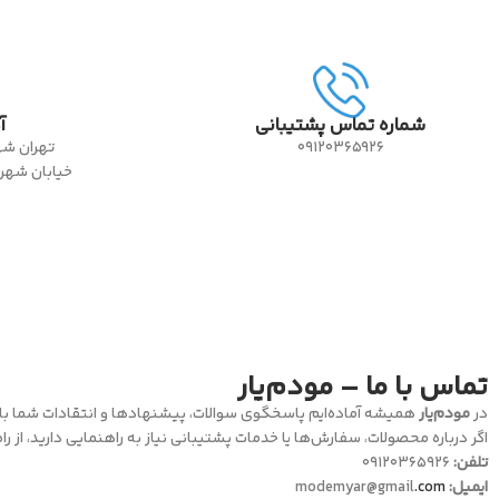
شماره تماس پشتیبانی
آ
09120365926
تماس با ما – مودم‌یار
در
مودم‌یار
همیشه آماده‌ایم پاسخگوی سوالات، پیشنهادها و انتقادات شما با
اگر درباره محصولات، سفارش‌ها یا خدمات پشتیبانی نیاز به راهنمایی دارید، از راه
تلفن:
09120365926
ایمیل:
modemyar@gmail
.com